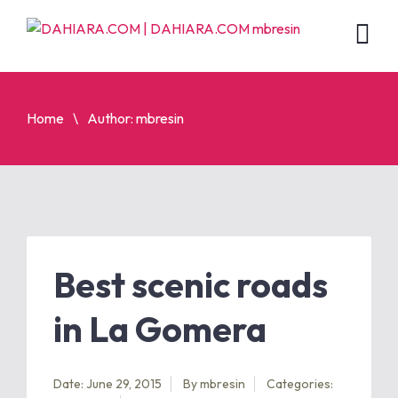
Home
Author: mbresin
Best scenic roads
in La Gomera
Date: June 29, 2015
By
mbresin
Categories: