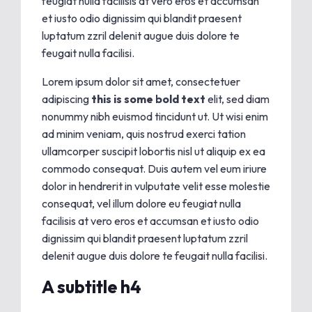
feugiat nulla facilisis at vero eros et accumsan
et iusto odio dignissim qui blandit praesent
luptatum zzril delenit augue duis dolore te
feugait nulla facilisi.
Lorem ipsum dolor sit amet, consectetuer
adipiscing
this is some bold text
elit, sed diam
nonummy nibh euismod tincidunt ut. Ut wisi enim
ad minim veniam, quis nostrud exerci tation
ullamcorper suscipit lobortis nisl ut aliquip ex ea
commodo consequat. Duis autem vel eum iriure
dolor in hendrerit in vulputate velit esse molestie
consequat, vel illum dolore eu feugiat nulla
facilisis at vero eros et accumsan et iusto odio
dignissim qui blandit praesent luptatum zzril
delenit augue duis dolore te feugait nulla facilisi.
A subtitle h4