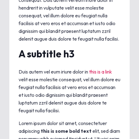
consequat. Duis autem vel eum iriure dolor in
hendrerit in vulputate velit esse molestie
consequat, vel illum dolore eu feugiat nulla
facilisis at vero eros et accumsan et iusto odio
dignissim qui blandit praesent luptatum zzril
delenit augue duis dolore te feugait nulla facilisi.
A subtitle h3
Duis autem vel eum iriure dolor in
this is a link
velit esse molestie consequat, vel illum dolore eu
feugiat nulla facilisis at vero eros et accumsan
et iusto odio dignissim qui blandit praesent
luptatum zzril delenit augue duis dolore te
feugait nulla facilisi.
Lorem ipsum dolor sit amet, consectetuer
adipiscing
this is some bold text
elit, sed diam
nonummy nibh euismod tincidunt ut. Ut wisi enim