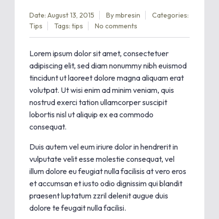
Date: August 13, 2015
By
mbresin
Categories:
Tips
Tags:
tips
No comments
Lorem ipsum dolor sit amet, consectetuer
adipiscing elit, sed diam nonummy nibh euismod
tincidunt ut laoreet dolore magna aliquam erat
volutpat. Ut wisi enim ad minim veniam, quis
nostrud exerci tation ullamcorper suscipit
lobortis nisl ut aliquip ex ea commodo
consequat.
Duis autem vel eum iriure dolor in hendrerit in
vulputate velit esse molestie consequat, vel
illum dolore eu feugiat nulla facilisis at vero eros
et accumsan et iusto odio dignissim qui blandit
praesent luptatum zzril delenit augue duis
dolore te feugait nulla facilisi.