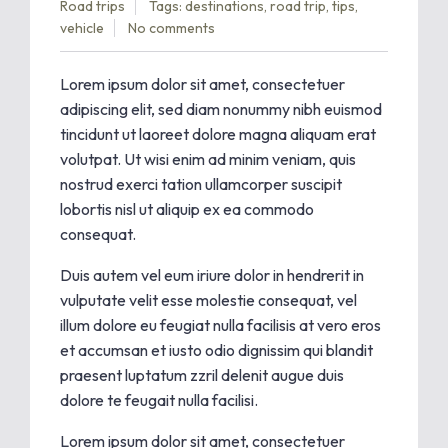
Road trips
Tags:
destinations
,
road trip
,
tips
,
vehicle
No comments
Lorem ipsum dolor sit amet, consectetuer
adipiscing elit, sed diam nonummy nibh euismod
tincidunt ut laoreet dolore magna aliquam erat
volutpat. Ut wisi enim ad minim veniam, quis
nostrud exerci tation ullamcorper suscipit
lobortis nisl ut aliquip ex ea commodo
consequat.
Duis autem vel eum iriure dolor in hendrerit in
vulputate velit esse molestie consequat, vel
illum dolore eu feugiat nulla facilisis at vero eros
et accumsan et iusto odio dignissim qui blandit
praesent luptatum zzril delenit augue duis
dolore te feugait nulla facilisi.
Lorem ipsum dolor sit amet, consectetuer