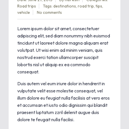
Road trips
Tags:
destinations
,
road trip
,
tips
,
vehicle
No comments
Lorem ipsum dolor sit amet, consectetuer
adipiscing elit, sed diam nonummy nibh euismod
tincidunt ut laoreet dolore magna aliquam erat
volutpat. Ut wisi enim ad minim veniam, quis
nostrud exerci tation ullamcorper suscipit
lobortis nisl ut aliquip ex ea commodo
consequat.
Duis autem vel eum iriure dolor in hendrerit in
vulputate velit esse molestie consequat, vel
illum dolore eu feugiat nulla facilisis at vero eros
et accumsan et iusto odio dignissim qui blandit
praesent luptatum zzril delenit augue duis
dolore te feugait nulla facilisi.